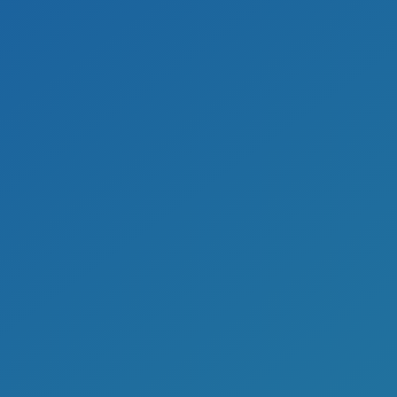
Videoprodukce
AI Virtuální asistent
Online systém podávání žádostí
Ověření zájmu žadatelů o službu
Online zpravodaj z webu
Jídelníčky CYGNUS na web
Mobilní redakce
Pracovní pozice