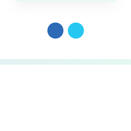
Poslat nezávaznou
poptávku
Mám zájem o