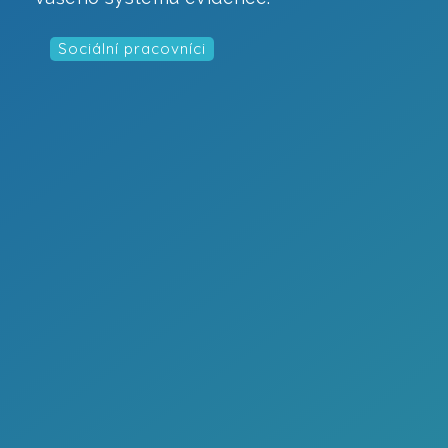
Videoprodukce
Sociální pracovníci
AI Virtuální asistent
Online systém podávání žádostí
Ověření zájmu žadatelů o službu
Online zpravodaj z webu
Jídelníčky CYGNUS na web
Mobilní redakce
Pracovní pozice