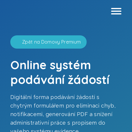
Zpět na Domovy Premium
Online systém
Webové stránky
podávání žádostí
Prezentační virtuální prohlídky
Digitální forma podávání žádostí s
Technické virtuální prohlídky
chytrým formulářem pro eliminaci chyb,
notifikacemi, generování PDF a snížení
Grafický design
administrativní práce s propisem do
Analýza přístupnosti
vašeho systému evidence.