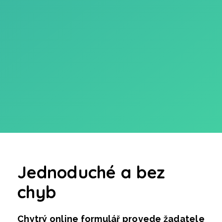
Jednoduché a bez
chyb
Chytrý online formulář provede žadatele