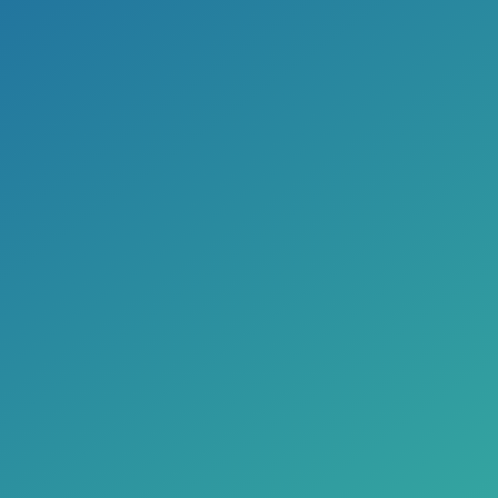
Videoprodukce
AI Virtuální asistent
Online systém podávání žádostí
Ověření zájmu žadatelů o službu
Online zpravodaj z webu
Jídelníčky CYGNUS na web
Mobilní redakce
Pracovní pozice