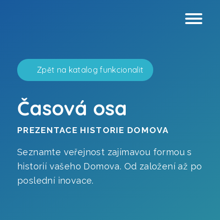
Zpět na katalog funkcionalit
Časová osa
Webové stránky
PREZENTACE HISTORIE DOMOVA
Prezentační virtuální prohlídky
Seznamte veřejnost zajímavou formou s
historií vašeho Domova. Od založení až po
Technické virtuální prohlídky
poslední inovace.
Grafický design
Analýza přístupnosti