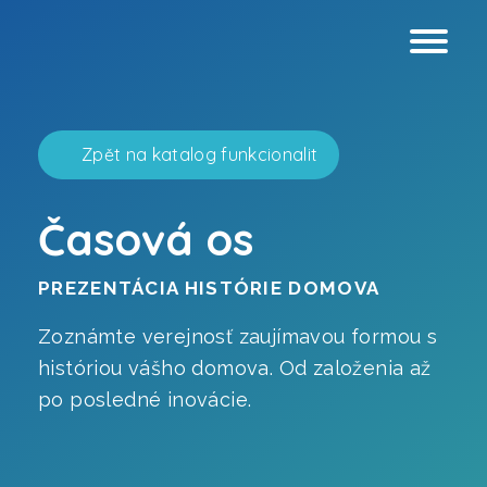
Zpět na katalog funkcionalit
Časová os
Webové stránky
PREZENTÁCIA HISTÓRIE DOMOVA
Virtuálnej prehliadky
Zoznámte verejnosť zaujímavou formou s
históriou vášho domova. Od založenia až
Grafický dizajn
po posledné inovácie.
Analýza prístupnosti