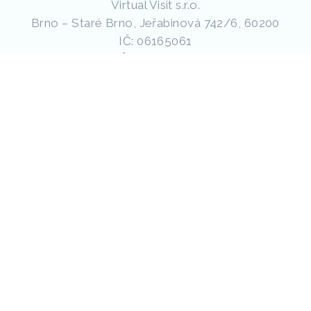
Virtual Visit s.r.o.
Brno – Staré Brno, Jeřabinová 742/6, 60200
IČ: 06165061
DIČ: CZ06165061
Firma je zapísaná v obchodnom registri na Krajskom
súde v Brne pod spisovou značkou C 100405.
Mapa webu
Služby:
Webové stránky
Prezentační virtuální prohlídky