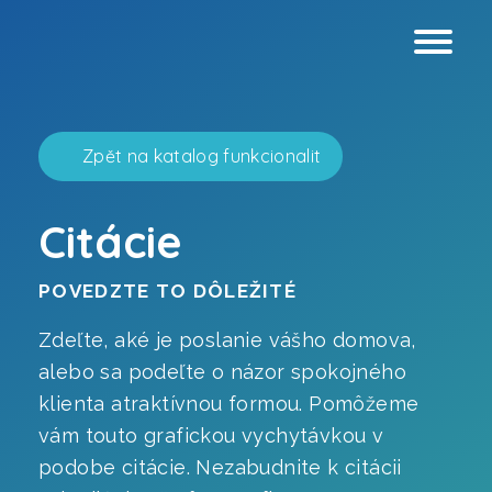
Zpět na katalog funkcionalit
Citácie
Webové stránky
POVEDZTE TO DÔLEŽITÉ
Virtuálnej prehliadky
Zdeľte, aké je poslanie vášho domova,
alebo sa podeľte o názor spokojného
Grafický dizajn
klienta atraktívnou formou. Pomôžeme
Analýza prístupnosti
vám touto grafickou vychytávkou v
podobe citácie. Nezabudnite k citácii