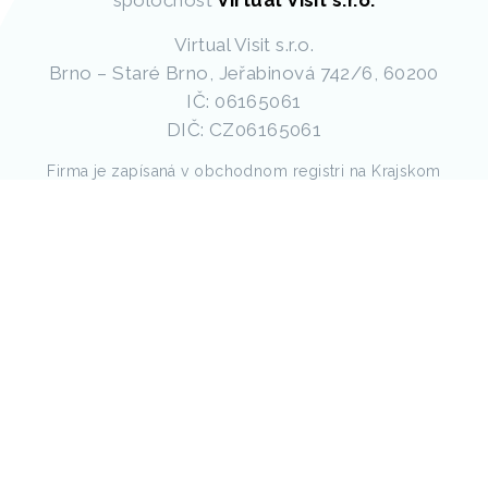
spoločnosť
Virtual Visit s.r.o.
Virtual Visit s.r.o.
Brno – Staré Brno, Jeřabinová 742/6, 60200
IČ: 06165061
DIČ: CZ06165061
Firma je zapísaná v obchodnom registri na Krajskom
súde v Brne pod spisovou značkou C 100405.
Mapa webu
Služby:
Webové stránky