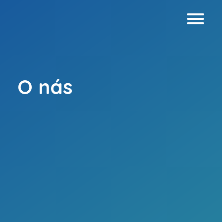
O nás
Webové stránky
Virtuálnej prehliadky
Grafický dizajn
Analýza prístupnosti