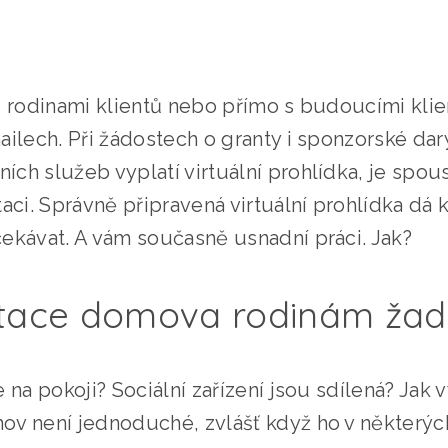
 rodinami klientů nebo přímo s budoucími klien
ilech. Při žádostech o granty i sponzorské dary
ch služeb vyplatí virtuální prohlídka, je spous
taci. Správně připravená virtuální prohlídka dá
ekávat. A vám současně usnadní práci. Jak?
ntace domova rodinám žad
 na pokoji? Sociální zařízení jsou sdílená? Jak 
ov není jednoduché, zvlášť když ho v některýc