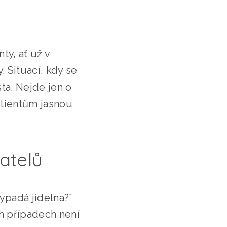
ty, ať už v
. Situací, kdy se
ta. Nejde jen o
 klientům jasnou
atelů
vypadá jídelna?”
h případech není