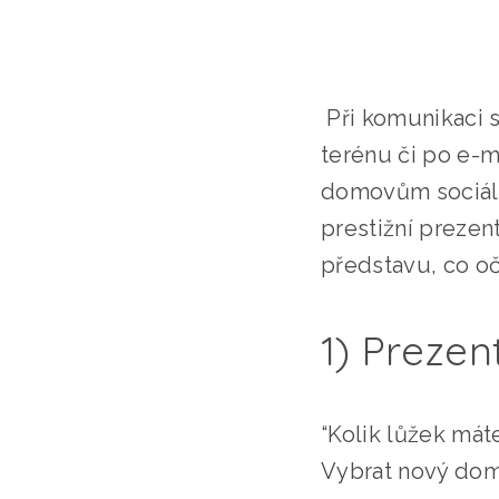
Při komunikaci s
terénu či po e-ma
domovům sociální
prestižní prezen
představu, co oč
1) Preze
“Kolik lůžek máte
Vybrat nový dom