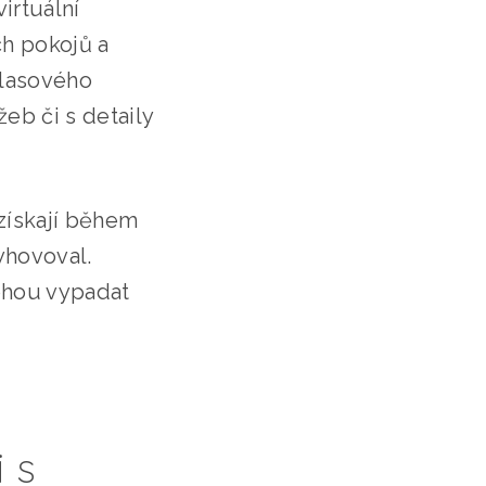
irtuální
ch pokojů a
hlasového
eb či s detaily
 získají během
yhovoval.
mohou vypadat
 s