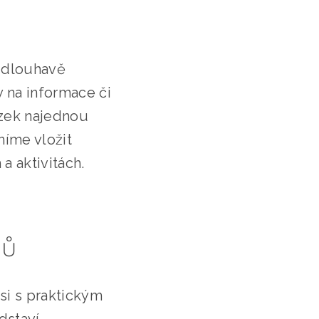
zdlouhavě
y na informace či
ázek najednou
míme vložit
a aktivitách.
ků
si s praktickým