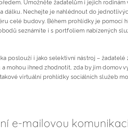
předem. Umožněte žadatelům i jejich rodinám v
a dálku. Nechejte je nahlédnout do jednotlivý
éru celé budovy. Během prohlídky je pomocí 
obodů seznámíte i s portfoliem nabízených služ
ka poslouží i jako selektivní nástroj – žadatelé
u a mohou ihned zhodnotit, zda by jim domov v
 takové virtuální prohlídky sociálních služeb 
ní e-mailovou komunikaci