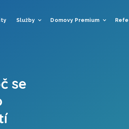
ity
Služby
Domovy Premium
Refe
č se
o
tí