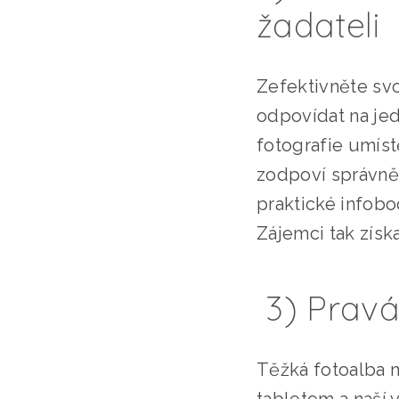
žadateli
Zefektivněte sv
odpovídat na jed
fotografie umís
zodpoví správně 
praktické infobo
Zájemci tak získ
3) Pravá
Těžká fotoalba m