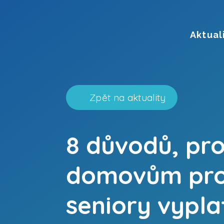
Aktual
Zpět na aktuality
8 důvodů, pro
domovům pr
seniory vypla