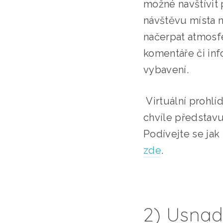
možné navštívit 
návštěvu místa n
načerpat atmosf
komentáře či inf
vybavení.
Virtuální prohlíd
chvíle představ
Podívejte se jak
zde
.
2) Usnad