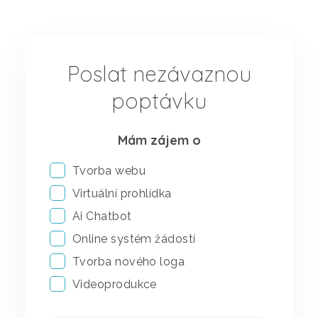
Poslat nezávaznou
poptávku
Mám zájem o
Tvorba webu
Webové stránky
Virtuální prohlídka
Prezentační virtuální prohlídky
Ai Chatbot
Online systém žádostí
Technické virtuální prohlídky
Tvorba nového loga
Grafický design
Videoprodukce
Analýza přístupnosti