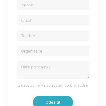
Videoprodukce
AI Virtuální asistent
Online systém podávání žádostí
Ověření zájmu žadatelů o službu
Online zpravodaj z webu
Jídelníčky CYGNUS na web
Zásady ochrany a zpracování osobních údajů
Mobilní redakce
Pracovní pozice