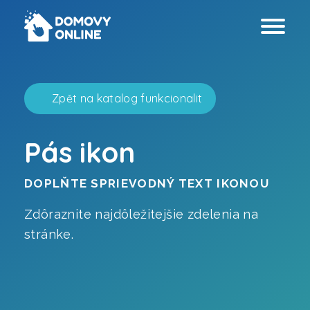
Zpět na katalog funkcionalit
Pás ikon
Webové stránky
DOPLŇTE SPRIEVODNÝ TEXT IKONOU
Virtuálnej prehliadky
Zdôraznite najdôležitejšie zdelenia na
stránke.
Grafický dizajn
Analýza prístupnosti