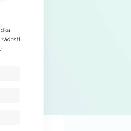
ídka
 žádostí
e