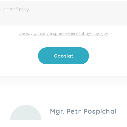
Zásady ochrany a spracovania osobných údajov
Mgr. Petr Pospíchal
+420 777 338 864