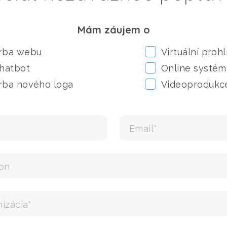
Mám záujem o
rba webu
Virtuální prohl
Chatbot
Online systém
rba nového loga
Videoprodukc