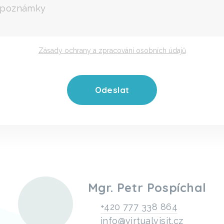
Zásady ochrany a zpracování osobních údajů
Mgr. Petr Pospíchal
+420 777 338 864
info@virtualvisit.cz