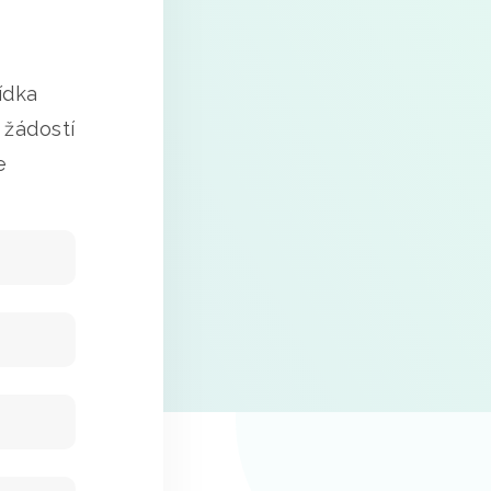
ídka
 žádostí
e