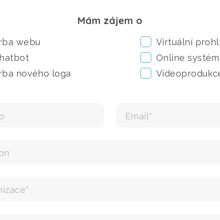
Mám zájem o
rba webu
Virtuální prohl
Chatbot
Online systém
rba nového loga
Videoprodukc