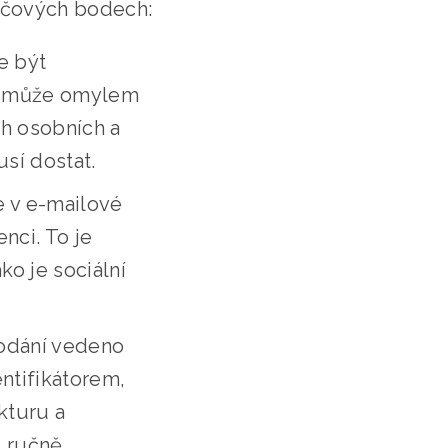
klíčových bodech:
e být
tel může omylem
ch osobních a
sí dostat.
e v e-mailové
nci. To je
ko je sociální
podání vedeno
ntifikátorem,
kturu a
 ručně...