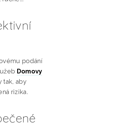
ktivní
írovému podání
služeb
Domovy
 tak, aby
á rizika.
zpečené