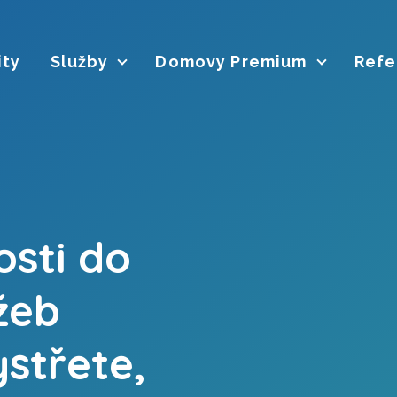
ity
Služby
Domovy Premium
Refe
osti do
užeb
střete,