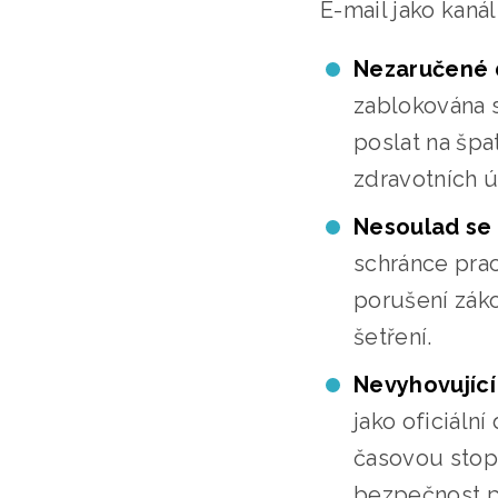
E-mail jako kaná
Nezaručené 
zablokována s
poslat na špa
zdravotních ú
Nesoulad se 
schránce prac
porušení záko
šetření.
Nevyhovující
jako oficiáln
časovou stopo
bezpečnost po