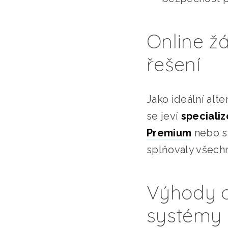
Online žá
řešení
Jako ideální alt
se jeví
speciali
Premium
nebo 
splňovaly všechn
Výhody o
systémy