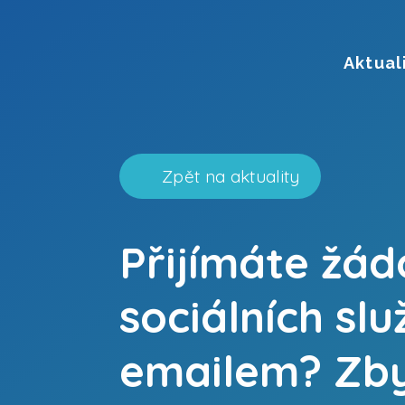
Aktual
Zpět na aktuality
Přijímáte žád
sociálních sl
emailem? Zby