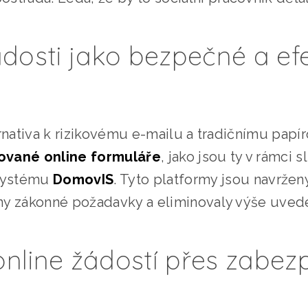
dosti jako bezpečné a efe
ernativa k rizikovému e-mailu a tradičnímu pap
zované online formuláře
, jako jsou ty v rámci 
systému
DomovIS
. Tyto platformy jsou navrženy
y zákonné požadavky a eliminovaly výše uveden
nline žádostí přes zabe