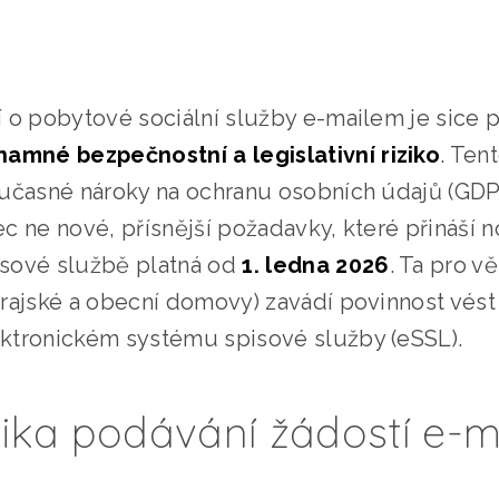
 o pobytové sociální služby e-mailem je sice 
namné bezpečnostní a legislativní riziko
. Ten
oučasné nároky na ochranu osobních údajů (GDP
c ne nové, přísnější požadavky, které přináší 
pisové službě platná od
1. ledna 2026
. Ta pro v
krajské a obecní domovy) zavádí povinnost vés
ktronickém systému spisové služby (eSSL).
izika podávání žádostí e-