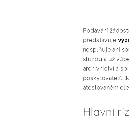
Podávání žádostí
představuje
výz
nesplňuje ani s
službu a už vůbe
archivnictví a s
poskytovatelů (
atestovaném ele
Hlavní r