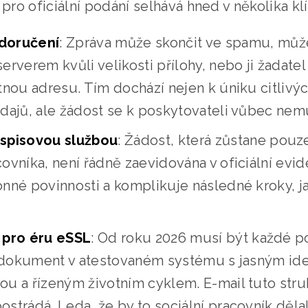
l pro oficiální podání selhává hned v několika 
doručení
: Zpráva může skončit ve spamu, můž
erverem kvůli velikosti přílohy, nebo ji žada
tnou adresu. Tím dochází nejen k úniku citlivý
dajů, ale žádost se k poskytovateli vůbec nemu
spisovou službou
: Žádost, která zůstane pouz
ovníka, není řádně zaevidována v oficiální evide
nné povinnosti a komplikuje následné kroky, ja
 pro éru eSSL
: Od roku 2026 musí být každé 
í dokument v atestovaném systému s jasným ide
u a řízeným životním cyklem. E-mail tuto stru
strádá. Leda, že by to sociální pracovník dělal