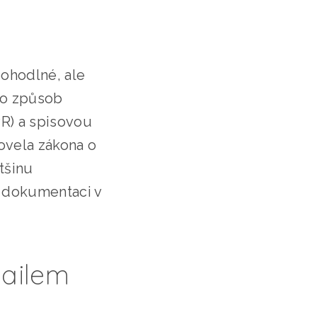
pohodlné, ale
to způsob
R) a spisovou
novela zákona o
ětšinu
t dokumentaci v
mailem