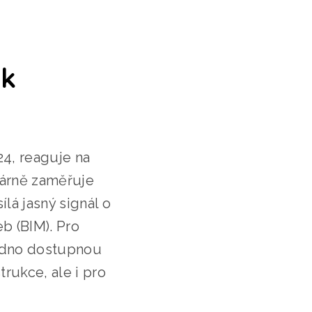
 k
4, reaguje na
márně zaměřuje
lá jasný signál o
b (BIM). Pro
nadno dostupnou
trukce, ale i pro