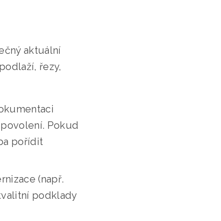
ečný aktuální
odlaží, řezy,
dokumentaci
 povolení. Pokud
a pořídit
rnizace (např.
valitní podklady