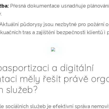
žba:
Přesná dokumentace usnadňuje plánování o
.
Aktuální půdorysy jsou nezbytné pro požární o
kuačních tras a zajištění bezpečnosti klientů i 
asportizaci a digitální
aci měly řešit právě org
h služeb?
e sociálních služeb je efektivní správa nemovi