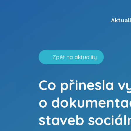
Aktual
Zpět na aktuality
Co přinesla v
o dokumenta
staveb sociál