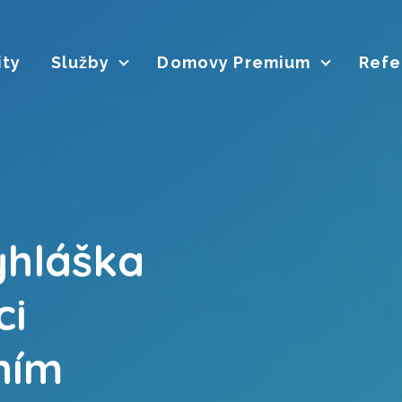
ity
Služby
Domovy Premium
Refe
yhláška
ci
ním