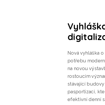
Vyhláška
digitaliz
Nová vyhláška o 
potřebu moderniz
na novou výstavb
rostoucím význam
stávající budov
pasportizaci, kte
efektivní denní 