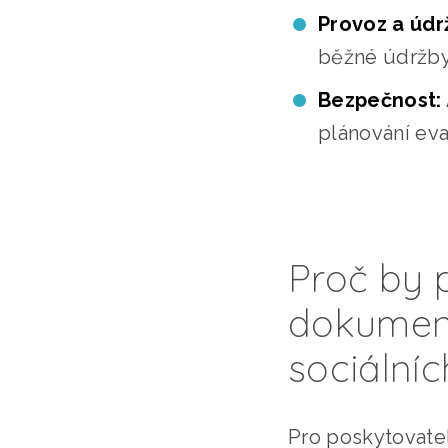
Provoz a údr
běžné údržby
Bezpečnost:
plánování eva
Proč by p
dokument
sociálníc
Pro poskytovatel