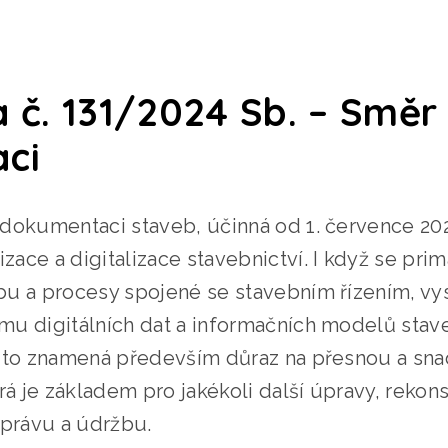
 č. 131/2024 Sb. – Směr
aci
dokumentaci staveb, účinná od 1. července 202
ace a digitalizace stavebnictví. I když se pri
u a procesy spojené se stavebním řízením, vysí
u digitálních dat a informačních modelů stave
y to znamená především důraz na přesnou a s
rá je základem pro jakékoli další úpravy, rekons
správu a údržbu.