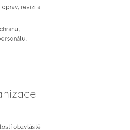
prav, revizí a
chranu,
personálu.
anizace
tostí obzvláště