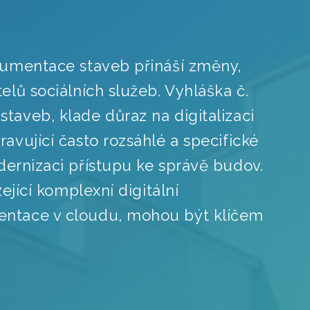
okumentace staveb přináší změny,
telů sociálních služeb. Vyhláška č.
taveb, klade důraz na digitalizaci
ravující často rozsáhlé a specifické
dernizaci přístupu ke správě budov.
zející komplexní digitální
entace v cloudu, mohou být klíčem