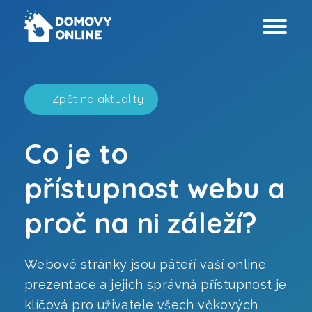
Zpět na aktuality
Co je to
Webové stránky
přístupnost webu a
Prezentační virtuální prohlídky
proč na ni záleží?
Technické virtuální prohlídky
Webové stránky jsou páteří vaší online
Grafický design
prezentace a jejich správná přístupnost je
Analýza přístupnosti
klíčová pro uživatele všech věkových