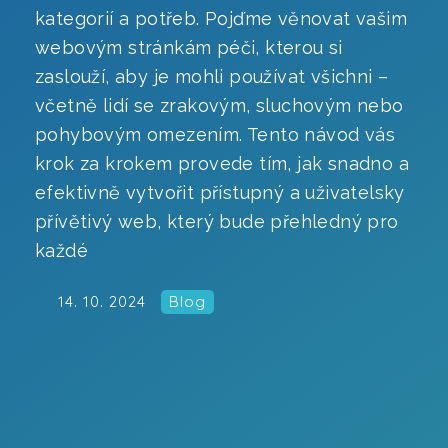
kategorií a potřeb. Pojďme věnovat vašim
Videoprodukce
webovým stránkám péči, kterou si
zaslouží, aby je mohli používat všichni –
včetně lidí se zrakovým, sluchovým nebo
pohybovým omezením. Tento návod vás
AI Virtuální asistent
krok za krokem provede tím, jak snadno a
efektivně vytvořit přístupný a uživatelsky
Online systém podávání žádostí
přívětivý web, který bude přehledný pro
Ověření zájmu žadatelů o službu
každé
Online zpravodaj z webu
14. 10. 2024
Blog
Jídelníčky CYGNUS na web
Mobilní redakce
Pracovní pozice