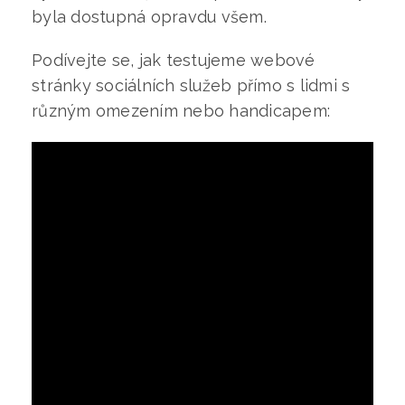
byla dostupná opravdu všem.
Podívejte se, jak testujeme webové
stránky sociálních služeb přímo s lidmi s
různým omezením nebo handicapem: