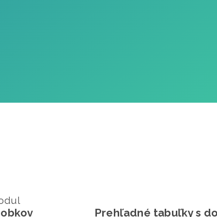
odul
robkov
Prehľadné tabuľky s 