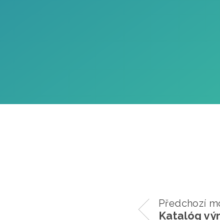
Předchozí m
Katalóg vý