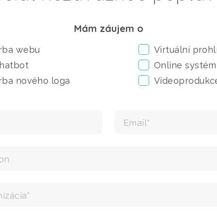
Mám záujem o
rba webu
Virtuální prohl
Chatbot
Online systém
rba nového loga
Videoprodukc