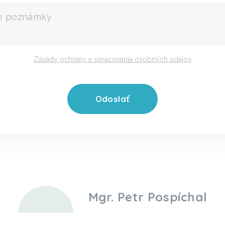
Zásady ochrany a spracovania osobných údajov
Mgr. Petr Pospíchal
+420 777 338 864