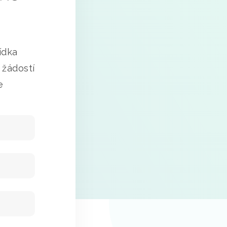
ídka
 žádostí
e